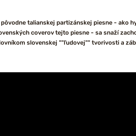
ôvodne talianskej partizánskej piesne - ako h
 slovenských coverov tejto piesne - sa snaží zac
slovníkom slovenskej ""ľudovej"" tvorivosti a záb