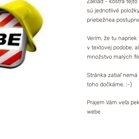
Základ - kostra tejt
sú jednotlivé polož
priebežnea postupne
Verím, že tu napriek
v textovej podobe, a
množstvo malých f
Stránka zatiaľ nemá 
toho dočkáme. :-)
Prajem Vám veľa pe
webe