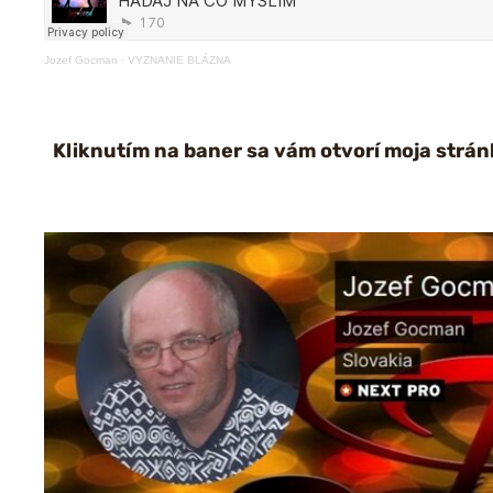
Jozef Gocman
·
VYZNANIE BLÁZNA
Kliknutím na baner sa vám otvorí moja strán