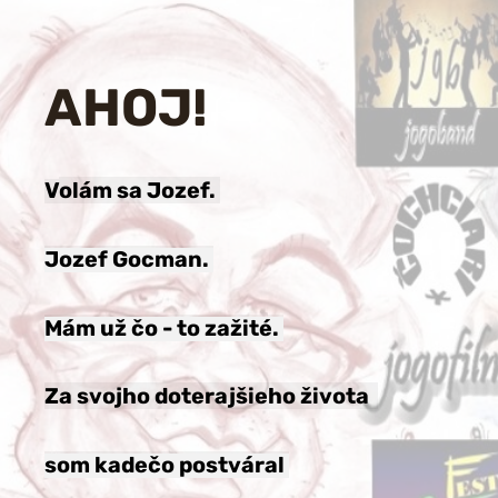
AHOJ!
V
olám sa Jozef.
Jozef Gocman.
Mám už čo - to zažité.
Za svojho doterajšieho života
som kadečo postváral