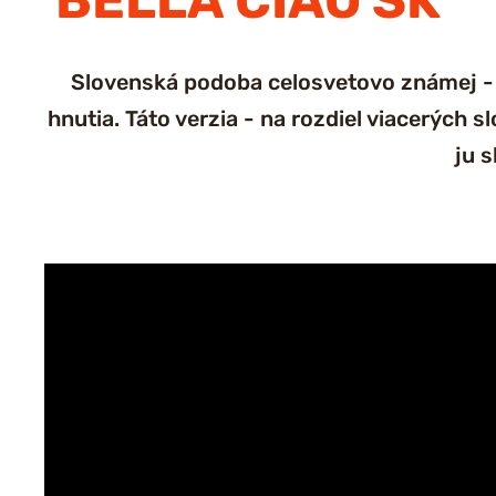
BELLA CIAO SK
Slovenská podoba celosvetovo známej - p
hnutia. Táto verzia - na rozdiel viacerých
ju 