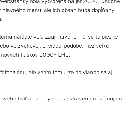
o webstránky bola vytvorená na jar 2024. Funkčné
ky hlavného menu, ale ich obsah bude dopĺňaný
..
 tomu nájdete veľa zaujímavého - či sú to piesne
lebo vo zvukovej, či video-podobe. Tiež veľké
ilmových kúskov JOGOFILMU.
fotogalériu, ale verím tomu, že do Vianoc sa aj
kných chvíľ a pohody v čase strávenom na mojom