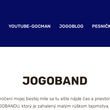
YOUTUBE-GOCMAN
JOGOBLOG
PESNIČ
JOGOBAND
ročení mojej šiestej míle sa tu ešte nájde čas a priest
 JOGOBANDU, ktorý je zahalený malým rúškom tajomstva