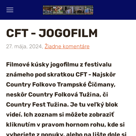
CFT - JOGOFILM
27. mája, 2024,
Žiadne komentáre
Filmové kúsky jogofilmu z festivalu
známeho pod skratkou CFT - Najskôr
Country Folkovo Trampské Čičmany,
neskôr Country Folková Tužina, či
Country Fest Tužina. Je tu veľký blok
videí. Ich zoznam si môžete zobraziť
kliknutím v pravom hornom rohu, kde si
vyberiete z ponuky, alebo na lište dole si