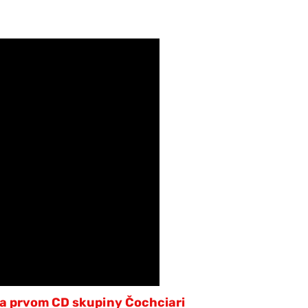
na prvom CD skupiny Čochciari