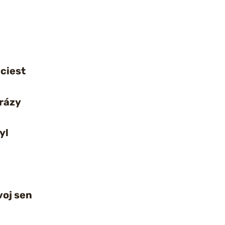
 ciest
frázy
yl
voj sen