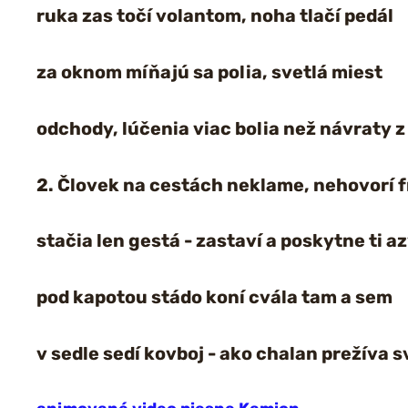
ruka zas točí volantom, noha tlačí pedál
za oknom míňajú sa polia, svetlá miest
odchody, lúčenia viac bolia než návraty z
2. Človek na cestách neklame, nehovorí 
stačia len gestá - zastaví a poskytne ti az
pod kapotou stádo koní cvála tam a sem
v sedle sedí kovboj - ako chalan prežíva s