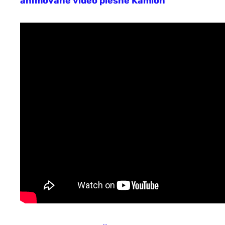
animované video piesne Kamion