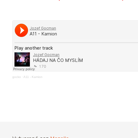
gocko
·
A11 - Kamion